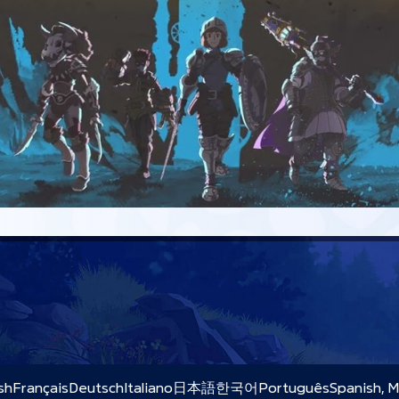
sh
Français
Deutsch
Italiano
日本語
한국어
Português
Spanish, 