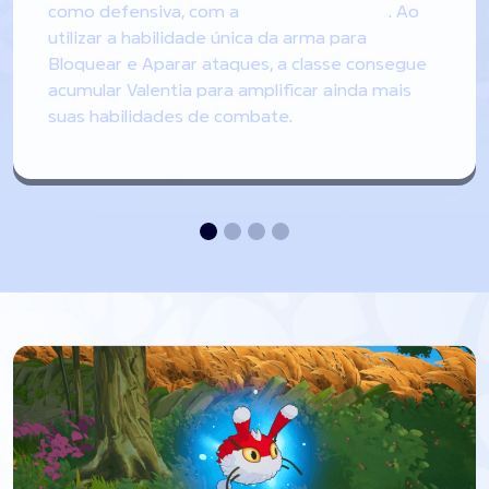
como defensiva, com a
Espada e Escudo
. Ao
utilizar
a habilidade única da arma para
Bloquear
e
Aparar
ataques, a classe consegue
acumular
Valentia
para amplificar ainda mais
suas habilidades de combate.