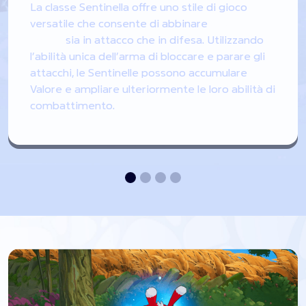
La classe Sentinella offre uno stile di gioco
versatile che consente di abbinare
Spada e
scudo
sia in attacco che in difesa.
Utilizzando
l’abilità unica dell’arma di
bloccare
e
parare
gli
attacchi, le Sentinelle possono accumulare
Valore
e ampliare ulteriormente le loro abilità di
combattimento.