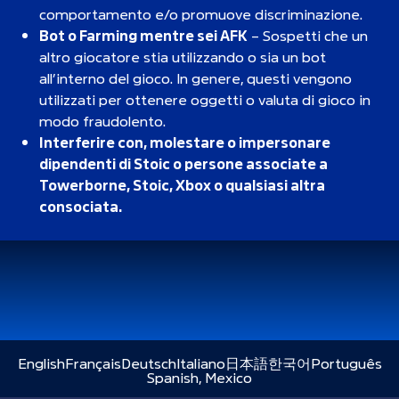
comportamento e/o promuove discriminazione.
Bot o Farming mentre sei AFK
– Sospetti che un
altro giocatore stia utilizzando o sia un bot
all’interno del gioco. In genere, questi vengono
utilizzati per ottenere oggetti o valuta di gioco in
modo fraudolento.
Interferire con, molestare o impersonare
dipendenti di Stoic o persone associate a
Towerborne, Stoic, Xbox o qualsiasi altra
consociata.
English
Français
Deutsch
Italiano
日本語
한국어
Português
Spanish, Mexico